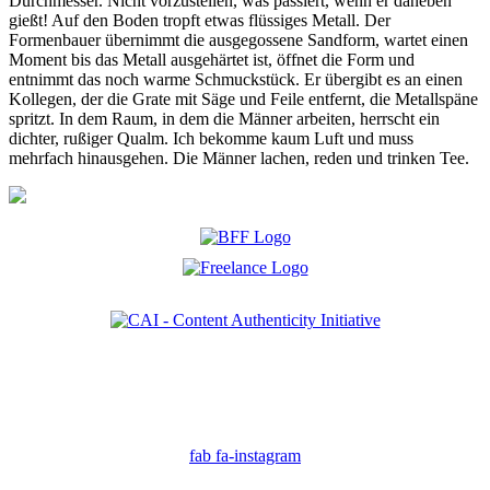
Durchmesser. Nicht vorzustellen, was passiert, wenn er daneben
gießt! Auf den Boden tropft etwas flüssiges Metall. Der
Formenbauer übernimmt die ausgegossene Sandform, wartet einen
Moment bis das Metall ausgehärtet ist, öffnet die Form und
entnimmt das noch warme Schmuckstück. Er übergibt es an einen
Kollegen, der die Grate mit Säge und Feile entfernt, die Metallspäne
spritzt. In dem Raum, in dem die Männer arbeiten, herrscht ein
dichter, rußiger Qualm. Ich bekomme kaum Luft und muss
mehrfach hinausgehen. Die Männer lachen, reden und trinken Tee.
Ich bin Mitglied der CAI. Die Content Authenticity Initiative ist eine Gruppe von Kreativen,
Technologen und Journalisten, die sich weltweit für die Bekämpfung digitaler
Fehlinformationen und die Authentizität von Inhalten einsetzen.
fab fa-instagram