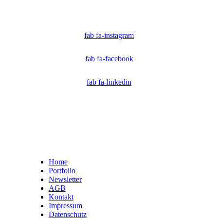
Technologen und Journalisten, die sich weltweit für die Bekämpfung digitaler
Fehlinformationen und die Authentizität von Inhalten einsetzen.
fab fa-instagram
fab fa-facebook
fab fa-linkedin
Home
Portfolio
Newsletter
AGB
Kontakt
Impressum
Datenschutz