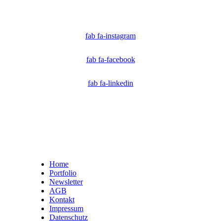
Technologen und Journalisten, die sich weltweit für die Bekämpfung digitaler
Fehlinformationen und die Authentizität von Inhalten einsetzen.
fab fa-instagram
fab fa-facebook
fab fa-linkedin
Home
Portfolio
Newsletter
AGB
Kontakt
Impressum
Datenschutz