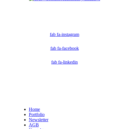
Ich bin Mitglied der CAI. Die Content Authenticity Initiative ist eine Gruppe von Kreativen,
Technologen und Journalisten, die sich weltweit für die Bekämpfung digitaler
Fehlinformationen und die Authentizität von Inhalten einsetzen.
fab fa-instagram
fab fa-facebook
fab fa-linkedin
Home
Portfolio
Newsletter
AGB