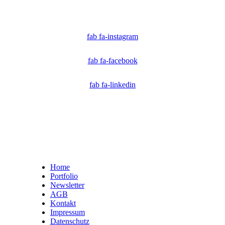
Technologen und Journalisten, die sich weltweit für die Bekämpfung digitaler
Fehlinformationen und die Authentizität von Inhalten einsetzen.
fab fa-instagram
fab fa-facebook
fab fa-linkedin
Home
Portfolio
Newsletter
AGB
Kontakt
Impressum
Datenschutz