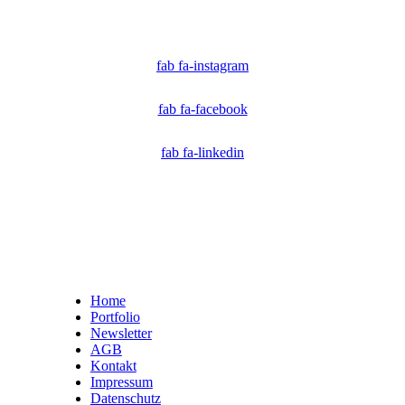
Technologen und Journalisten, die sich weltweit für die Bekämpfung digitaler
Fehlinformationen und die Authentizität von Inhalten einsetzen.
fab fa-instagram
fab fa-facebook
fab fa-linkedin
Home
Portfolio
Newsletter
AGB
Kontakt
Impressum
Datenschutz