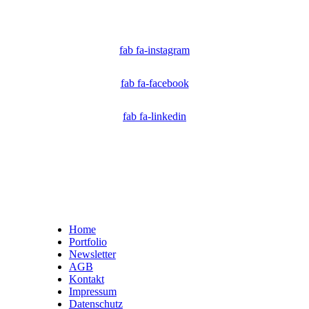
Technologen und Journalisten, die sich weltweit für die Bekämpfung digitaler
Fehlinformationen und die Authentizität von Inhalten einsetzen.
fab fa-instagram
fab fa-facebook
fab fa-linkedin
Home
Portfolio
Newsletter
AGB
Kontakt
Impressum
Datenschutz