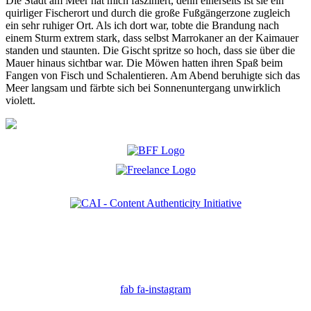
Die Stadt am Meer hat mich fasziniert, denn einerseits ist sie ein
quirliger Fischerort und durch die große Fußgängerzone zugleich
ein sehr ruhiger Ort. Als ich dort war, tobte die Brandung nach
einem Sturm extrem stark, dass selbst Marrokaner an der Kaimauer
standen und staunten. Die Gischt spritze so hoch, dass sie über die
Mauer hinaus sichtbar war. Die Möwen hatten ihren Spaß beim
Fangen von Fisch und Schalentieren. Am Abend beruhigte sich das
Meer langsam und färbte sich bei Sonnenuntergang unwirklich
violett.
Ich bin Mitglied der CAI. Die Content Authenticity Initiative ist eine Gruppe von Kreativen,
Technologen und Journalisten, die sich weltweit für die Bekämpfung digitaler
Fehlinformationen und die Authentizität von Inhalten einsetzen.
fab fa-instagram