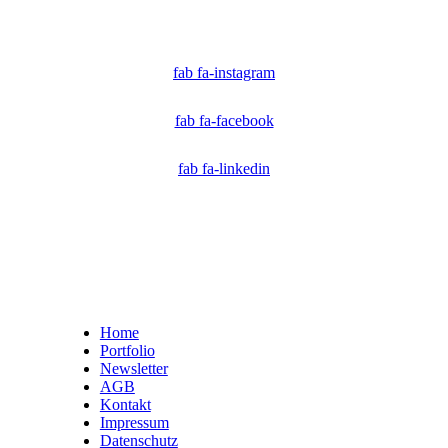
Technologen und Journalisten, die sich weltweit für die Bekämpfung digitaler
Fehlinformationen und die Authentizität von Inhalten einsetzen.
fab fa-instagram
fab fa-facebook
fab fa-linkedin
Home
Portfolio
Newsletter
AGB
Kontakt
Impressum
Datenschutz