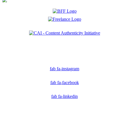
Ich bin Mitglied der CAI. Die Content Authenticity Initiative ist eine Gruppe von Kreativen,
Technologen und Journalisten, die sich weltweit für die Bekämpfung digitaler
Fehlinformationen und die Authentizität von Inhalten einsetzen.
fab fa-instagram
fab fa-facebook
fab fa-linkedin