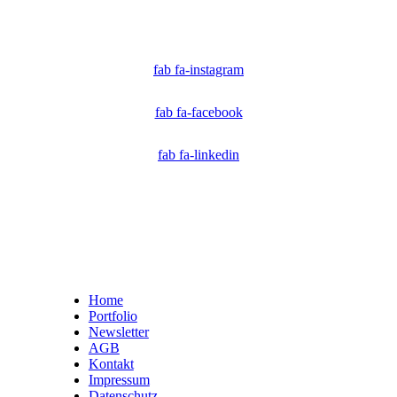
Ich bin Mitglied der CAI. Die Content Authenticity Initiative ist eine Gruppe von Kreativen,
Technologen und Journalisten, die sich weltweit für die Bekämpfung digitaler
Fehlinformationen und die Authentizität von Inhalten einsetzen.
fab fa-instagram
fab fa-facebook
fab fa-linkedin
Home
Portfolio
Newsletter
AGB
Kontakt
Impressum
Datenschutz