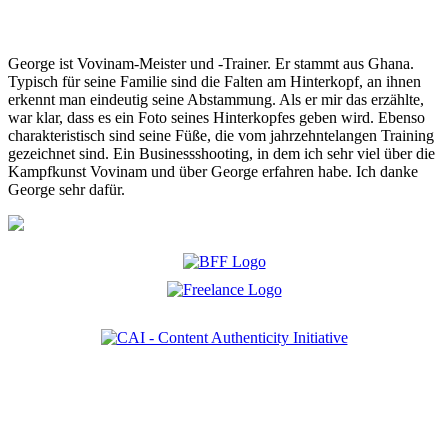
George ist Vovinam-Meister und -Trainer. Er stammt aus Ghana.
Typisch für seine Familie sind die Falten am Hinterkopf, an ihnen
erkennt man eindeutig seine Abstammung. Als er mir das erzählte,
war klar, dass es ein Foto seines Hinterkopfes geben wird. Ebenso
charakteristisch sind seine Füße, die vom jahrzehntelangen Training
gezeichnet sind. Ein Businessshooting, in dem ich sehr viel über die
Kampfkunst Vovinam und über George erfahren habe. Ich danke
George sehr dafür.
Ich bin Mitglied der CAI. Die Content Authenticity Initiative ist eine Gruppe von Kreativen,
Technologen und Journalisten, die sich weltweit für die Bekämpfung digitaler
Fehlinformationen und die Authentizität von Inhalten einsetzen.