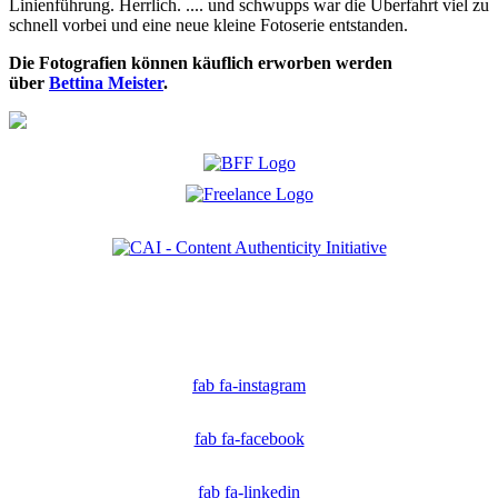
Linienführung. Herrlich. .... und schwupps war die Überfahrt viel zu
schnell vorbei und eine neue kleine Fotoserie entstanden.
Die Fotografien können käuflich erworben werden
über
Bettina Meister
.
Ich bin Mitglied der CAI. Die Content Authenticity Initiative ist eine Gruppe von Kreativen,
Technologen und Journalisten, die sich weltweit für die Bekämpfung digitaler
Fehlinformationen und die Authentizität von Inhalten einsetzen.
fab fa-instagram
fab fa-facebook
fab fa-linkedin