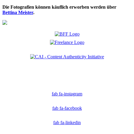
Die Fotografien können käuflich erworben werden über
Bettina Meister
.
Ich bin Mitglied der CAI. Die Content Authenticity Initiative ist eine Gruppe von Kreativen,
Technologen und Journalisten, die sich weltweit für die Bekämpfung digitaler
Fehlinformationen und die Authentizität von Inhalten einsetzen.
fab fa-instagram
fab fa-facebook
fab fa-linkedin