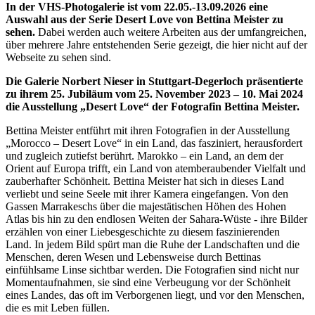
In der VHS-Photogalerie ist vom 22.05.-13.09.2026 eine
Auswahl aus der Serie Desert Love von Bettina Meister zu
sehen.
Dabei werden auch weitere Arbeiten aus der umfangreichen,
über mehrere Jahre entstehenden Serie gezeigt, die hier nicht auf der
Webseite zu sehen sind.
Die Galerie Norbert Nieser in Stuttgart-Degerloch präsentierte
zu ihrem 25. Jubiläum vom 25. November 2023 – 10. Mai 2024
die Ausstellung „Desert Love“ der Fotografin Bettina Meister.
Bettina Meister entführt mit ihren Fotografien in der Ausstellung
„Morocco – Desert Love“ in ein Land, das fasziniert, herausfordert
und zugleich zutiefst berührt. Marokko – ein Land, an dem der
Orient auf Europa trifft, ein Land von atemberaubender Vielfalt und
zauberhafter Schönheit. Bettina Meister hat sich in dieses Land
verliebt und seine Seele mit ihrer Kamera eingefangen. Von den
Gassen Marrakeschs über die majestätischen Höhen des Hohen
Atlas bis hin zu den endlosen Weiten der Sahara-Wüste - ihre Bilder
erzählen von einer Liebesgeschichte zu diesem faszinierenden
Land. In jedem Bild spürt man die Ruhe der Landschaften und die
Menschen, deren Wesen und Lebensweise durch Bettinas
einfühlsame Linse sichtbar werden. Die Fotografien sind nicht nur
Momentaufnahmen, sie sind eine Verbeugung vor der Schönheit
eines Landes, das oft im Verborgenen liegt, und vor den Menschen,
die es mit Leben füllen.