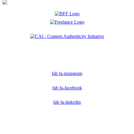
Ich bin Mitglied der CAI. Die Content Authenticity Initiative ist eine Gruppe von Kreativen,
Technologen und Journalisten, die sich weltweit für die Bekämpfung digitaler
Fehlinformationen und die Authentizität von Inhalten einsetzen.
fab fa-instagram
fab fa-facebook
fab fa-linkedin