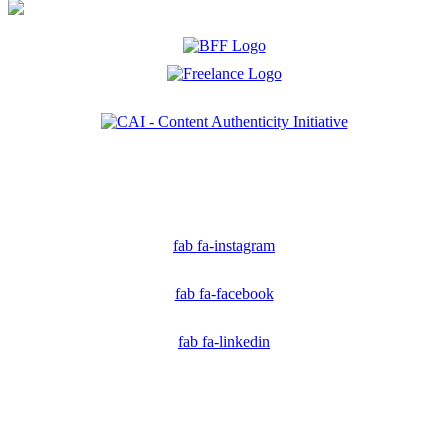
Ich bin Mitglied der CAI. Die Content Authenticity Initiative ist eine Gruppe von Kreativen,
Technologen und Journalisten, die sich weltweit für die Bekämpfung digitaler
Fehlinformationen und die Authentizität von Inhalten einsetzen.
fab fa-instagram
fab fa-facebook
fab fa-linkedin