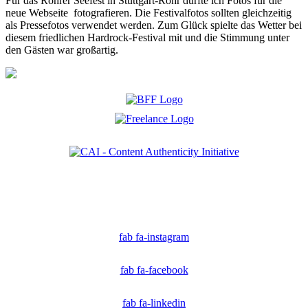
Für das Rohrer Seefest in Stuttgart-Rohr durfte ich Fotos für die
neue Webseite fotografieren. Die Festivalfotos sollten gleichzeitig
als Pressefotos verwendet werden. Zum Glück spielte das Wetter bei
diesem friedlichen Hardrock-Festival mit und die Stimmung unter
den Gästen war großartig.
Ich bin Mitglied der CAI. Die Content Authenticity Initiative ist eine Gruppe von Kreativen,
Technologen und Journalisten, die sich weltweit für die Bekämpfung digitaler
Fehlinformationen und die Authentizität von Inhalten einsetzen.
fab fa-instagram
fab fa-facebook
fab fa-linkedin