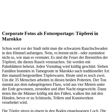
Corporate Fotos als Fotoreportage: Töpferei in
Marokko
Schon weit vor der Stadt sieht man die schwarzen Rauchschwaden
in den Himmel aufsteigen. Nein, es brennt nicht - oder zumindest
nicht so, wie man es vermutet. Es sind die Feuer der Brennöfen der
Töpferei, die diesen Rauch verursachen. Sie werden mit
Palmblättern beheizt. Jeden Vormittag wird kräftig geschürt. Sieben
Familien brannten in Tamegroute in Marokko nach traditioneller Art
ihre manuell hergestellten Töpferwaren. Heute sind es noch zwei.
Um die 35 Menschen arbeiten in diesen beiden Potterien. Der Ton
stammt aus dem nahegelegenen Fluss, wird aus vier Metern unter
der Erde gewonnen, zerstoßen und über Nacht eingeweicht. Dann
treten ihn die Männer kräftig mit den Füßen, walken ihn mit den
Händen, bevor er zu Schüsseln, Tellern und Kunstwerken
verarbeitet wird.
Die Töpfer sitzen in einem in den Boden eingelassenen Loch. Die