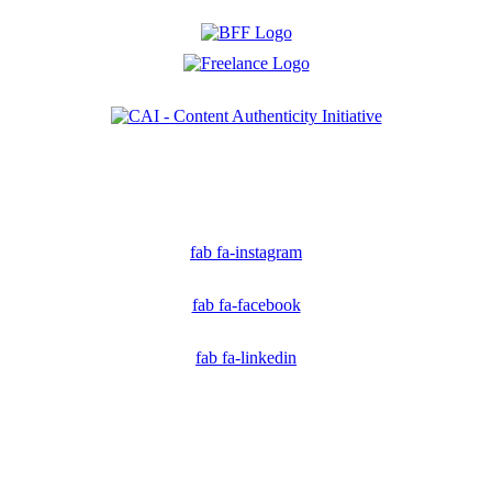
Ich bin Mitglied der CAI. Die Content Authenticity Initiative ist eine Gruppe von Kreativen,
Technologen und Journalisten, die sich weltweit für die Bekämpfung digitaler
Fehlinformationen und die Authentizität von Inhalten einsetzen.
fab fa-instagram
fab fa-facebook
fab fa-linkedin