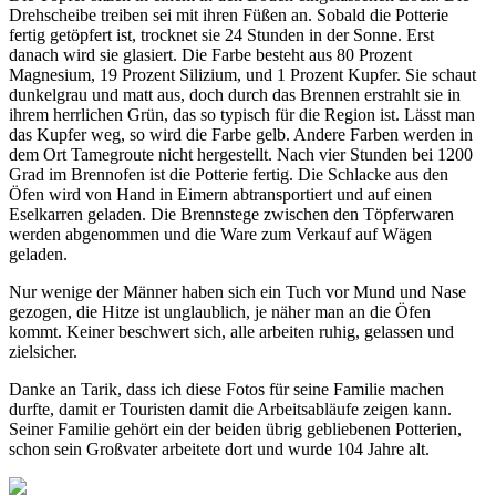
Drehscheibe treiben sei mit ihren Füßen an. Sobald die Potterie
fertig getöpfert ist, trocknet sie 24 Stunden in der Sonne. Erst
danach wird sie glasiert. Die Farbe besteht aus 80 Prozent
Magnesium, 19 Prozent Silizium, und 1 Prozent Kupfer. Sie schaut
dunkelgrau und matt aus, doch durch das Brennen erstrahlt sie in
ihrem herrlichen Grün, das so typisch für die Region ist. Lässt man
das Kupfer weg, so wird die Farbe gelb. Andere Farben werden in
dem Ort Tamegroute nicht hergestellt. Nach vier Stunden bei 1200
Grad im Brennofen ist die Potterie fertig. Die Schlacke aus den
Öfen wird von Hand in Eimern abtransportiert und auf einen
Eselkarren geladen. Die Brennstege zwischen den Töpferwaren
werden abgenommen und die Ware zum Verkauf auf Wägen
geladen.
Nur wenige der Männer haben sich ein Tuch vor Mund und Nase
gezogen, die Hitze ist unglaublich, je näher man an die Öfen
kommt. Keiner beschwert sich, alle arbeiten ruhig, gelassen und
zielsicher.
Danke an Tarik, dass ich diese Fotos für seine Familie machen
durfte, damit er Touristen damit die Arbeitsabläufe zeigen kann.
Seiner Familie gehört ein der beiden übrig gebliebenen Potterien,
schon sein Großvater arbeitete dort und wurde 104 Jahre alt.