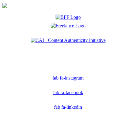
Ich bin Mitglied der CAI. Die Content Authenticity Initiative ist eine Gruppe von Kreativen,
Technologen und Journalisten, die sich weltweit für die Bekämpfung digitaler
Fehlinformationen und die Authentizität von Inhalten einsetzen.
fab fa-instagram
fab fa-facebook
fab fa-linkedin