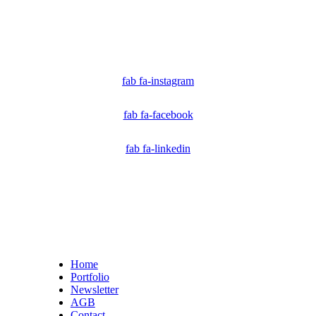
Ich bin Mitglied der CAI. Die Content Authenticity Initiative ist eine Gruppe von Kreativen,
Technologen und Journalisten, die sich weltweit für die Bekämpfung digitaler
Fehlinformationen und die Authentizität von Inhalten einsetzen.
fab fa-instagram
fab fa-facebook
fab fa-linkedin
Home
Portfolio
Newsletter
AGB
Contact