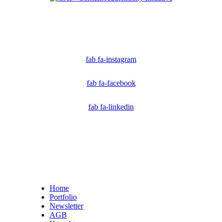
Ich bin Mitglied der CAI. Die Content Authenticity Initiative ist eine Gruppe von Kreativen,
Technologen und Journalisten, die sich weltweit für die Bekämpfung digitaler
Fehlinformationen und die Authentizität von Inhalten einsetzen.
fab fa-instagram
fab fa-facebook
fab fa-linkedin
Home
Portfolio
Newsletter
AGB