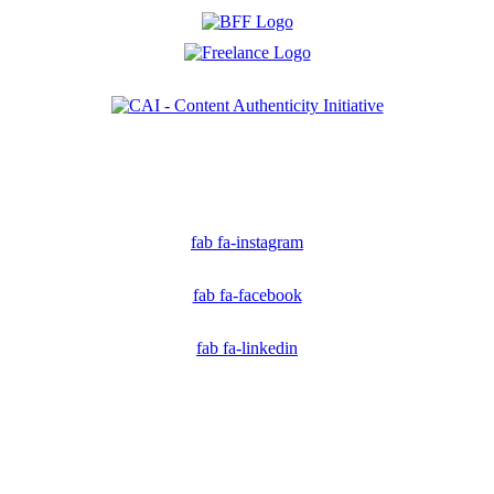
Ich bin Mitglied der CAI. Die Content Authenticity Initiative ist eine Gruppe von Kreativen,
Technologen und Journalisten, die sich weltweit für die Bekämpfung digitaler
Fehlinformationen und die Authentizität von Inhalten einsetzen.
fab fa-instagram
fab fa-facebook
fab fa-linkedin