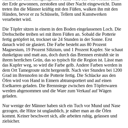
der Erde gewonnen, zerstoßen und über Nacht eingeweicht. Dann
treten ihn die Männer kräftig mit den Füßen, walken ihn mit den
Händen, bevor er zu Schüsseln, Tellern und Kunstwerken
verarbeitet wird.
Die Töpfer sitzen in einem in den Boden eingelassenen Loch. Die
Drehscheibe treiben sei mit ihren Füßen an. Sobald die Potterie
fertig getöpfert ist, trocknet sie 24 Stunden in der Sonne. Erst
danach wird sie glasiert. Die Farbe besteht aus 80 Prozent
Magnesium, 19 Prozent Silizium, und 1 Prozent Kupfer. Sie schaut
dunkelgrau und matt aus, doch durch das Brennen erstrahlt sie in
ihrem herrlichen Grün, das so typisch für die Region ist. Lässt man
das Kupfer weg, so wird die Farbe gelb. Andere Farben werden in
dem Ort Tamegroute nicht hergestellt. Nach vier Stunden bei 1200
Grad im Brennofen ist die Potterie fertig. Die Schlacke aus den
Öfen wird von Hand in Eimern abtransportiert und auf einen
Eselkarren geladen. Die Brennstege zwischen den Töpferwaren
werden abgenommen und die Ware zum Verkauf auf Wägen
geladen.
Nur wenige der Männer haben sich ein Tuch vor Mund und Nase
gezogen, die Hitze ist unglaublich, je näher man an die Öfen
kommt. Keiner beschwert sich, alle arbeiten ruhig, gelassen und
zielsicher.