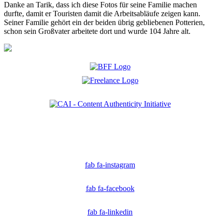
Danke an Tarik, dass ich diese Fotos für seine Familie machen
durfte, damit er Touristen damit die Arbeitsabläufe zeigen kann.
Seiner Familie gehört ein der beiden übrig gebliebenen Potterien,
schon sein Großvater arbeitete dort und wurde 104 Jahre alt.
Ich bin Mitglied der CAI. Die Content Authenticity Initiative ist eine Gruppe von Kreativen,
Technologen und Journalisten, die sich weltweit für die Bekämpfung digitaler
Fehlinformationen und die Authentizität von Inhalten einsetzen.
fab fa-instagram
fab fa-facebook
fab fa-linkedin