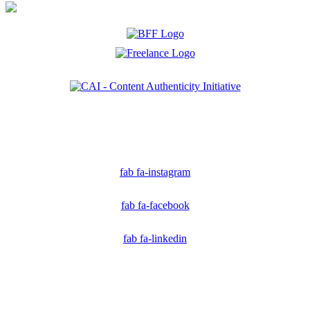
Ich bin Mitglied der CAI. Die Content Authenticity Initiative ist eine Gruppe von Kreativen,
Technologen und Journalisten, die sich weltweit für die Bekämpfung digitaler
Fehlinformationen und die Authentizität von Inhalten einsetzen.
fab fa-instagram
fab fa-facebook
fab fa-linkedin