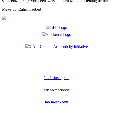
seine einzigartige Vorgehensweise nahezu Monopolstellung besitzt.
Make-up: Rahel Täubert
Ich bin Mitglied der CAI. Die Content Authenticity Initiative ist eine Gruppe von Kreativen,
Technologen und Journalisten, die sich weltweit für die Bekämpfung digitaler
Fehlinformationen und die Authentizität von Inhalten einsetzen.
fab fa-instagram
fab fa-facebook
fab fa-linkedin