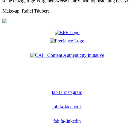
seine einzigartige Vorgehensweise nahezu Monopolstellung besitzt.
Make-up: Rahel Täubert
Ich bin Mitglied der CAI. Die Content Authenticity Initiative ist eine Gruppe von Kreativen,
Technologen und Journalisten, die sich weltweit für die Bekämpfung digitaler
Fehlinformationen und die Authentizität von Inhalten einsetzen.
fab fa-instagram
fab fa-facebook
fab fa-linkedin