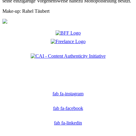
seine einzigartige Vorgehensweise nahezu Monopolstellung besitzt.
Make-up: Rahel Täubert
Ich bin Mitglied der CAI. Die Content Authenticity Initiative ist eine Gruppe von Kreativen,
Technologen und Journalisten, die sich weltweit für die Bekämpfung digitaler
Fehlinformationen und die Authentizität von Inhalten einsetzen.
fab fa-instagram
fab fa-facebook
fab fa-linkedin