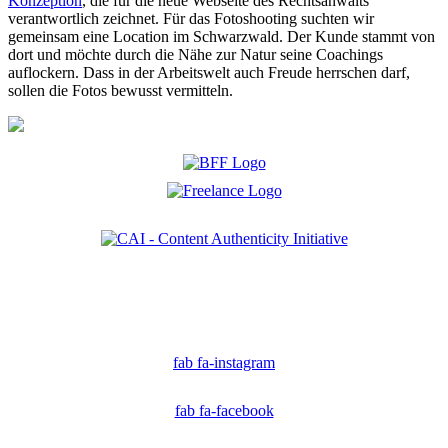
Konzeption
, die für die neue Webseite des Rechtsanwalts
verantwortlich zeichnet. Für das Fotoshooting suchten wir
gemeinsam eine Location im Schwarzwald. Der Kunde stammt von
dort und möchte durch die Nähe zur Natur seine Coachings
auflockern. Dass in der Arbeitswelt auch Freude herrschen darf,
sollen die Fotos bewusst vermitteln.
Ich bin Mitglied der CAI. Die Content Authenticity Initiative ist eine Gruppe von Kreativen,
Technologen und Journalisten, die sich weltweit für die Bekämpfung digitaler
Fehlinformationen und die Authentizität von Inhalten einsetzen.
fab fa-instagram
fab fa-facebook